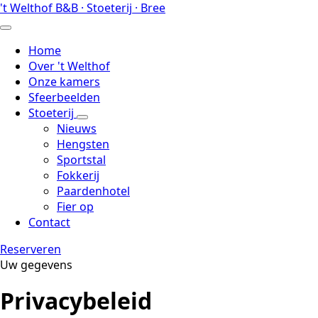
't Welthof
B&B · Stoeterij · Bree
Ga
naar
de
Home
hoofdinhoud
Over 't Welthof
Onze kamers
Sfeerbeelden
Stoeterij
Nieuws
Hengsten
Sportstal
Fokkerij
Paardenhotel
Fier op
Contact
Reserveren
Uw gegevens
Privacybeleid